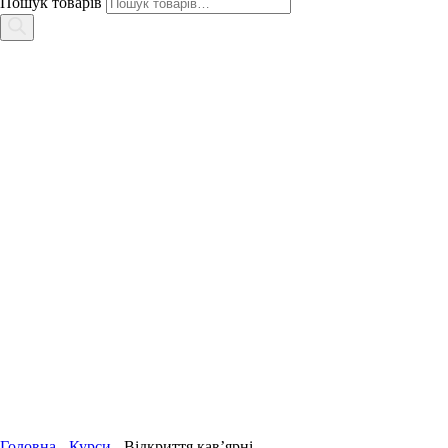
Пошук товарів
Головна
-
Курси
-
Відкриття кав’ярні