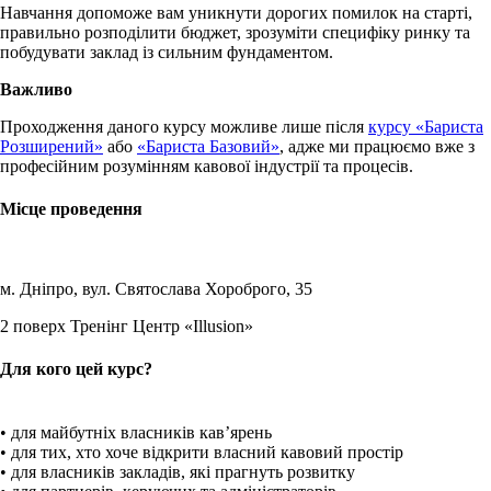
Навчання допоможе вам уникнути дорогих помилок на старті,
правильно розподілити бюджет, зрозуміти специфіку ринку та
побудувати заклад із сильним фундаментом.
Важливо
Проходження даного курсу можливе лише після
курсу «Бариста
Розширений»
або
«Бариста Базовий»
, адже ми працюємо вже з
професійним розумінням кавової індустрії та процесів.
Місце проведення
м. Дніпро, вул. Святослава Хороброго, 35
2 поверх Тренінг Центр «Illusion»
Для кого цей курс?
• для майбутніх власників кав’ярень
• для тих, хто хоче відкрити власний кавовий простір
• для власників закладів, які прагнуть розвитку