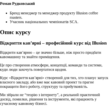
Роман Рудковський
Бренд менеджер та менеджер продукту Illusion coffee
roasters.
Учасник національних чемпіонатів SCA.
Опис курсу
Відкриття кав’ярні
–
професійний курс від Illusion
Відкрити кав’ярню – це значно більше, ніж просто придбати
кавомашину та знайти приміщення.
Це про створення атмосфери, концепції, команди та системи,
куди люди захочуть повертатися щодня.
Курс «Відкриття кав’ярні» створений для тих, хто планує запуск
власного закладу, або вже має кавовий проект та прагне
покращити його роботу, структуру та прибутковість.
Ми зібрали не “теорію з інтернету”, а реальний практичний
досвід, помилки, рішення та інструменти, які працюють у
сучасному кавовому бізнесі.