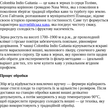
Colombia Indio Gaitania — це кава в зернах із серця Толіми,
вирощена корінною громадою Nasa Wesx, яка з покоління в
покоління зберігає традиції обробки кави та турботу про землю.
Село Гайтанія, розташоване в муніципалітеті Планадас, відоме
своєю історією примирення та гостинності. Саме тут формується
характерна
колумбійська кава
, яка поєднує чистоту смаку,
природну солодкість і фруктову насиченість.
Зерна ростуть на висоті 1700–1900 м н.р.м., де прохолодний
клімат і гірське повітря забезпечують повільне, рівномірне
дозрівання. У чашці Colombia Indio Gaitania відчуваються яскраві
ноти мараскинової вишні, малинового лікеру, суничного джему
та кленового сиропу. Це кава в зернах, яку приємно пити щодня
або обрати для експериментів із фільтр-методами — ідеальний
варіант для тих, хто хоче купити каву з унікальним ягідним
профілем.
Процес обробки
Збір ягід відбувається виключно вручну — фермери відбирають
лише стиглі плоди та сортують їх за щільністю і розміром. Після
доставки на станцію обробки кавові вишні делікатно
депульпують, а потім занурюють у воду температурою 90°C,
щоб підкреслити природну солодкість вишні — це техніка, яку
рідко використовують у традиційній обробці.