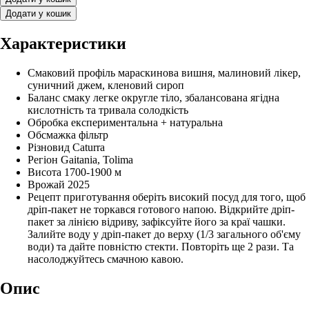
Додати у кошик
Характеристики
Смаковий профіль
мараскинова вишня, малиновий лікер,
суничний джем, кленовий сироп
Баланс смаку
легке округле тіло, збалансована ягідна
кислотність та тривала солодкість
Обробка
експериментальна + натуральна
Обсмажка
фільтр
Різновид
Caturra
Регіон
Gaitania, Tolima
Висота
1700-1900 м
Врожай
2025
Рецепт приготування
оберіть високий посуд для того, щоб
дріп-пакет не торкався готового напою. Відкрийте дріп-
пакет за лінією відриву, зафіксуйте його за краї чашки.
Залийте воду у дріп-пакет до верху (1/3 загального об'єму
води) та дайте повністю стекти. Повторіть ще 2 рази. Та
насолоджуйтесь смачною кавою.
Опис